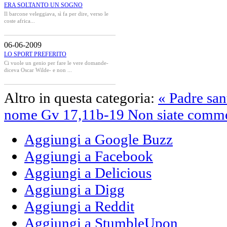
ERA SOLTANTO UN SOGNO
Il barcone veleggiava, sì fa per dire, verso le
coste africa...
06-06-2009
LO SPORT PREFERITO
Ci vuole un genio per fare le vere domande-
diceva Oscar Wilde- e non ...
Altro in questa categoria:
« Padre sant
nome Gv 17,11b-19
Non siate comme
Aggiungi a Google Buzz
Aggiungi a Facebook
Aggiungi a Delicious
Aggiungi a Digg
Aggiungi a Reddit
Aggiungi a StumbleUpon