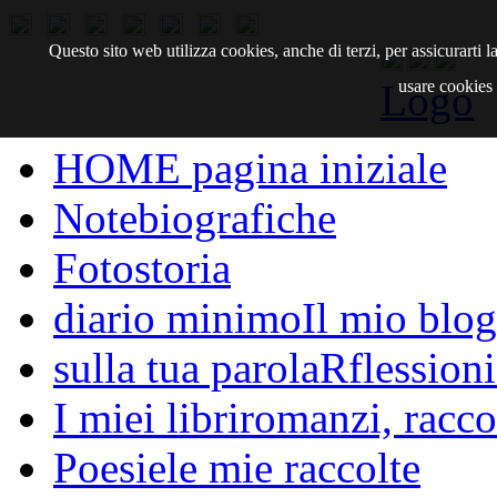
Questo sito web utilizza cookies, anche di terzi, per assicurarti
Logo
usare cookies d
HOME
pagina iniziale
Note
biografiche
Fotostoria
diario minimo
Il mio blog
sulla tua parola
Rflessioni
I miei libri
romanzi, raccon
Poesie
le mie raccolte