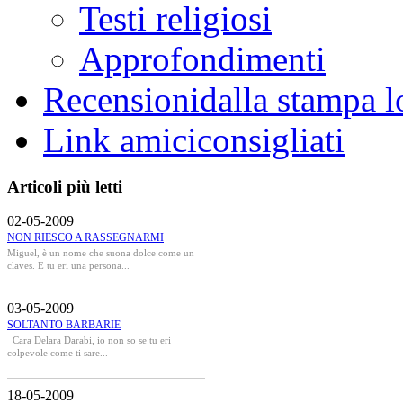
Testi religiosi
Approfondimenti
Recensioni
dalla stampa l
Link amici
consigliati
Articoli più letti
02-05-2009
NON RIESCO A RASSEGNARMI
Miguel, è un nome che suona dolce come un
claves. E tu eri una persona...
03-05-2009
SOLTANTO BARBARIE
Cara Delara Darabi, io non so se tu eri
colpevole come ti sare...
18-05-2009