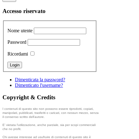
Accesso riservato
Nome utente
Password
Ricordami
Dimenticata la password?
Dimenticato l'username?
Copyright & Credits
I contenuti di questo sito non possono essere riprodotti, copiati,
manipolati, pubblicati, trasferiti o caricati, con nessun mezzo, senza
il consenso scritto dell'autore.
E' vietata l'utilizzazione, anche parziale, sia per scopi commerciali
che no profit.
Chi avesse interesse ad usufruire di contenuti di questo sito è