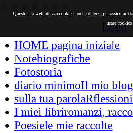
Questo sito web utilizza cookies, anche di terzi, per assicurarti
Logo
usare cookies d
HOME
pagina iniziale
Note
biografiche
Fotostoria
diario minimo
Il mio blog
sulla tua parola
Rflessioni
I miei libri
romanzi, raccon
Poesie
le mie raccolte