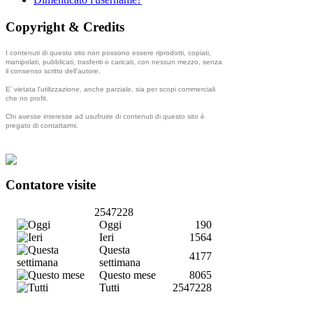
Copyright & Credits
I contenuti di questo sito non possono essere riprodotti, copiati,
manipolati, pubblicati, trasferiti o caricati, con nessun mezzo, senza
il consenso scritto dell'autore.
E' vietata l'utilizzazione, anche parziale, sia per scopi commerciali
che no profit.
Chi avesse interesse ad usufruire di contenuti di questo sito è
pregato di contattarmi.
Contatore visite
2547228
Oggi
190
Ieri
1564
Questa
4177
settimana
Questo mese
8065
Tutti
2547228