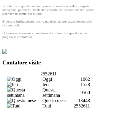
I contenuti di questo sito non possono essere riprodotti, copiati,
manipolati, pubblicati, trasferiti o caricati, con nessun mezzo, senza
il consenso scritto dell'autore.
E' vietata l'utilizzazione, anche parziale, sia per scopi commerciali
che no profit.
Chi avesse interesse ad usufruire di contenuti di questo sito è
pregato di contattarmi.
Contatore visite
2552611
Oggi
1062
Ieri
1528
Questa
9560
settimana
Questo mese
13448
Tutti
2552611