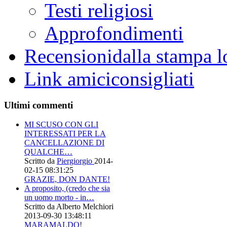
Testi religiosi
Approfondimenti
Recensioni
dalla stampa l
Link amici
consigliati
Ultimi commenti
MI SCUSO CON GLI
INTERESSATI PER LA
CANCELLAZIONE DI
QUALCHE…
Scritto da
Piergiorgio
2014-
02-15 08:31:25
GRAZIE, DON DANTE!
A proposito, (credo che sia
un uomo morto - in…
Scritto da Alberto Melchiori
2013-09-30 13:48:11
MARAMALDO!