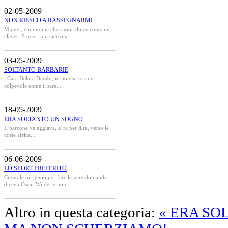
02-05-2009
NON RIESCO A RASSEGNARMI
Miguel, è un nome che suona dolce come un
claves. E tu eri una persona...
03-05-2009
SOLTANTO BARBARIE
Cara Delara Darabi, io non so se tu eri
colpevole come ti sare...
18-05-2009
ERA SOLTANTO UN SOGNO
Il barcone veleggiava, sì fa per dire, verso le
coste africa...
06-06-2009
LO SPORT PREFERITO
Ci vuole un genio per fare le vere domande-
diceva Oscar Wilde- e non ...
Altro in questa categoria:
« ERA SO