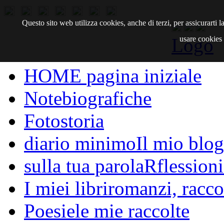
Questo sito web utilizza cookies, anche di terzi, per assicurarti
Logo
usare cookies d
HOME
pagina iniziale
Note
biografiche
Fotostoria
diario minimo
Il mio blog
sulla tua parola
Rflessioni
I miei libri
romanzi, raccon
Poesie
le mie raccolte